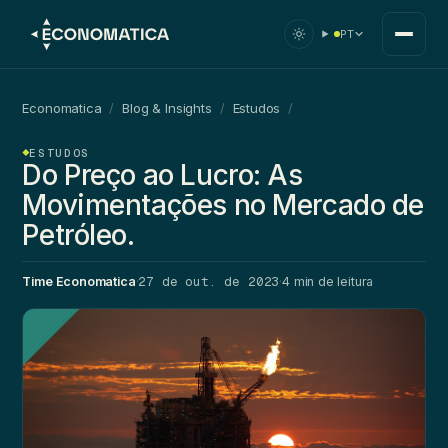
PT
Economatica
/
Blog & Insights
/
Estudos
/
ESTUDOS
Do Preço ao Lucro: As
Movimentações no Mercado de
Petróleo.
27 de out. de 2023
Time Economatica
·
·
4 min de leitura