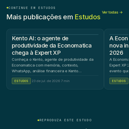
CONTINUE EM ESTUDOS
Ver todas →
Mais publicações em
Estudos
Kento AI: o agente de
A Econ
produtividade da Economatica
nova in
chega à Expert XP
2026
Conheça o Kento, agente de produtividade da
A Economat
Economatica com memória, contexto,
Expert XP 2
WhatsApp, análise financeira e Kento
evento que
Workspace.
ao público 
ESTUDOS
·
23 de jul. de 2026
·
7 min
ESTUDOS
REPRODUZA ESTE ESTUDO