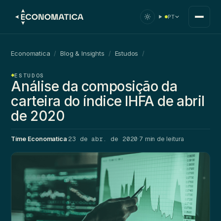
PT
Economatica
/
Blog & Insights
/
Estudos
/
ESTUDOS
Análise da composição da
carteira do índice IHFA de abril
de 2020
23 de abr. de 2020
Time Economatica
·
·
7 min de leitura