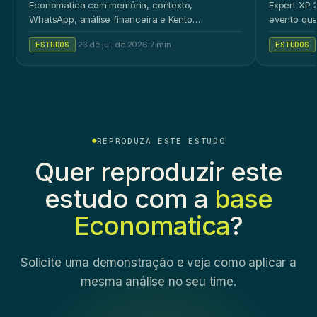
Economatica com memória, contexto,
Expert XP 2
WhatsApp, análise financeira e Kento
evento que
Workspace.
ao público 
ESTUDOS
·
23 de jul. de 2026
·
7 min
ESTUDOS
REPRODUZA ESTE ESTUDO
Quer reproduzir este
estudo com a
base
Economatica
?
Solicite uma demonstração e veja como aplicar a
mesma análise no seu time.