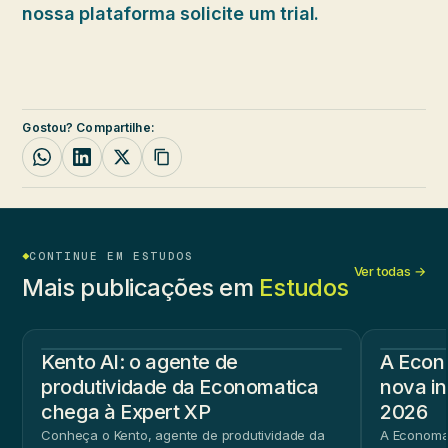
nossa plataforma solicite um trial.
Gostou? Compartilhe:
CONTINUE EM ESTUDOS
Ver todas →
Mais publicações em
Estudos
Kento AI: o agente de
A Econ
produtividade da Economatica
nova in
chega à Expert XP
2026
Conheça o Kento, agente de produtividade da
A Economat