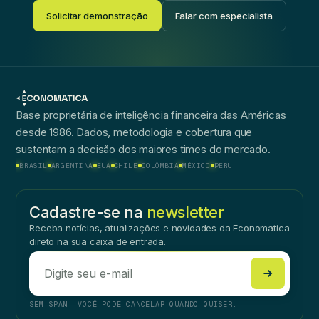
Solicitar demonstração
Falar com especialista
Base proprietária de inteligência financeira das Américas
desde 1986. Dados, metodologia e cobertura que
sustentam a decisão dos maiores times do mercado.
BRASIL
ARGENTINA
EUA
CHILE
COLÔMBIA
MÉXICO
PERU
Cadastre-se na
newsletter
Receba notícias, atualizações e novidades da Economatica
direto na sua caixa de entrada.
SEM SPAM. VOCÊ PODE CANCELAR QUANDO QUISER.