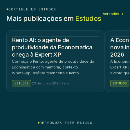
CONTINUE EM ESTUDOS
Ver todas →
Mais publicações em
Estudos
Kento AI: o agente de
A Econ
produtividade da Economatica
nova in
chega à Expert XP
2026
Conheça o Kento, agente de produtividade da
A Economat
Economatica com memória, contexto,
Expert XP 2
WhatsApp, análise financeira e Kento
evento que
Workspace.
ao público 
ESTUDOS
·
23 de jul. de 2026
·
7 min
ESTUDOS
REPRODUZA ESTE ESTUDO