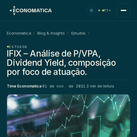
PT
Economatica
/
Blog & Insights
/
Estudos
/
ESTUDOS
IFIX – Análise de P/VPA,
Dividend Yield, composição
por foco de atuação.
01 de nov. de 2021
Time Economatica
·
·
3 min de leitura