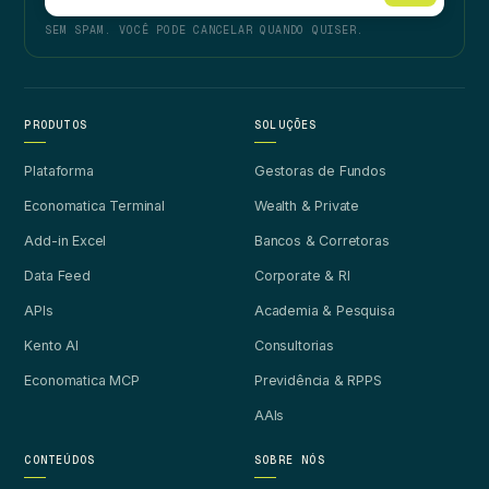
SEM SPAM. VOCÊ PODE CANCELAR QUANDO QUISER.
PRODUTOS
SOLUÇÕES
Plataforma
Gestoras de Fundos
Economatica Terminal
Wealth & Private
Add-in Excel
Bancos & Corretoras
Data Feed
Corporate & RI
APIs
Academia & Pesquisa
Kento AI
Consultorias
Economatica MCP
Previdência & RPPS
AAIs
CONTEÚDOS
SOBRE NÓS