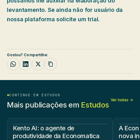
possamos lhe auxiliar na elaboração do
levantamento. Se ainda não for usuário da
nossa plataforma solicite um trial.
Gostou? Compartilhe:
CONTINUE EM ESTUDOS
Ver todas →
Mais publicações em
Estudos
Kento AI: o agente de
A Econ
produtividade da Economatica
nova in