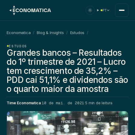
PT
Economatica
/
Blog & Insights
/
Estudos
/
ESTUDOS
Grandes bancos – Resultados
do 1º trimestre de 2021 – Lucro
tem crescimento de 35,2% –
PDD cai 51,1% e dividendos são
o quarto maior da amostra
10 de mai. de 2021
Time Economatica
·
·
5 min de leitura