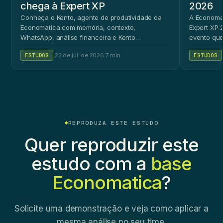
chega à Expert XP
2026
Conheça o Kento, agente de produtividade da
A Economat
Economatica com memória, contexto,
Expert XP 2
WhatsApp, análise financeira e Kento
evento que
Workspace.
ao público 
ESTUDOS
·
23 de jul. de 2026
·
7 min
ESTUDOS
REPRODUZA ESTE ESTUDO
Quer reproduzir este
estudo com a
base
Economatica
?
Solicite uma demonstração e veja como aplicar a
mesma análise no seu time.