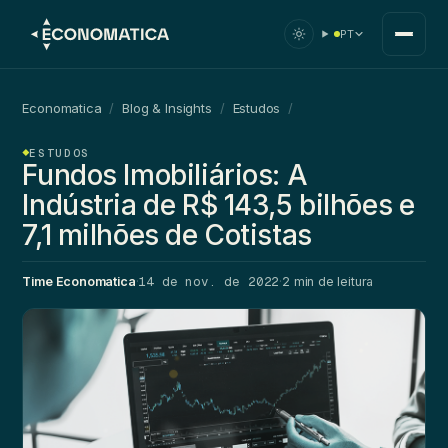
PT
Economatica
/
Blog & Insights
/
Estudos
/
ESTUDOS
Fundos Imobiliários: A
Indústria de R$ 143,5 bilhões e
7,1 milhões de Cotistas
14 de nov. de 2022
Time Economatica
·
·
2 min de leitura