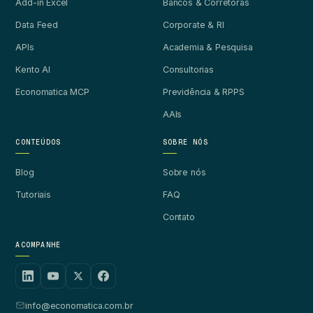
Add-in Excel
Bancos & Corretoras
Data Feed
Corporate & RI
APIs
Academia & Pesquisa
Kento AI
Consultorias
Economatica MCP
Previdência & RPPS
AAIs
CONTEÚDOS
SOBRE NÓS
Blog
Sobre nós
Tutoriais
FAQ
Contato
ACOMPANHE
info@economatica.com.br