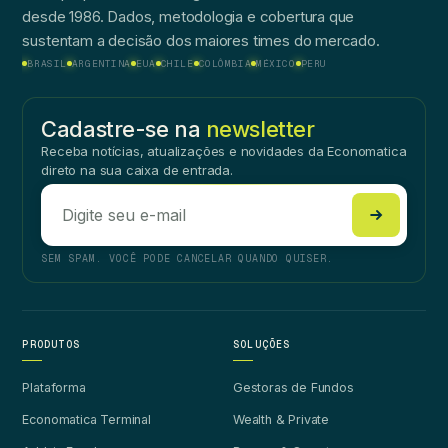
desde 1986. Dados, metodologia e cobertura que
sustentam a decisão dos maiores times do mercado.
BRASIL
ARGENTINA
EUA
CHILE
COLÔMBIA
MÉXICO
PERU
Cadastre-se na
newsletter
Receba notícias, atualizações e novidades da Economatica
direto na sua caixa de entrada.
SEM SPAM. VOCÊ PODE CANCELAR QUANDO QUISER.
PRODUTOS
SOLUÇÕES
Plataforma
Gestoras de Fundos
Economatica Terminal
Wealth & Private