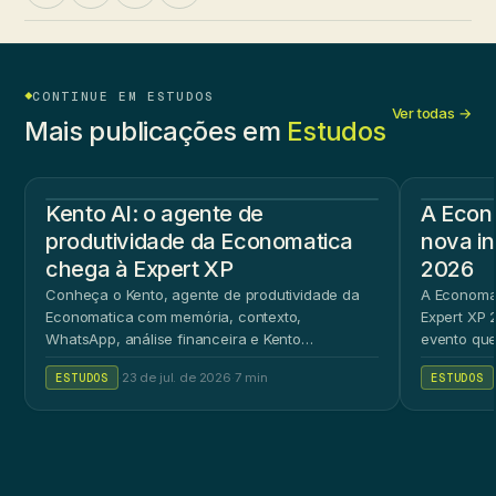
CONTINUE EM ESTUDOS
Ver todas →
Mais publicações em
Estudos
Kento AI: o agente de
A Econ
produtividade da Economatica
nova in
chega à Expert XP
2026
Conheça o Kento, agente de produtividade da
A Economat
Economatica com memória, contexto,
Expert XP 2
WhatsApp, análise financeira e Kento
evento que
Workspace.
ao público 
ESTUDOS
·
23 de jul. de 2026
·
7 min
ESTUDOS