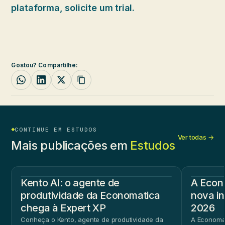
plataforma, solicite um trial.
Gostou? Compartilhe:
CONTINUE EM ESTUDOS
Ver todas →
Mais publicações em
Estudos
Kento AI: o agente de
A Econ
produtividade da Economatica
nova in
chega à Expert XP
2026
Conheça o Kento, agente de produtividade da
A Economat