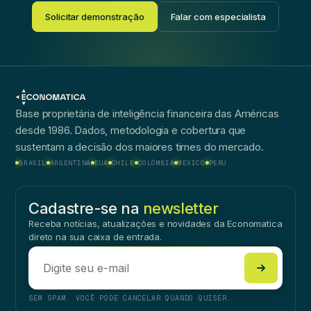
Solicitar demonstração
Falar com especialista
Base proprietária de inteligência financeira das Américas
desde 1986. Dados, metodologia e cobertura que
sustentam a decisão dos maiores times do mercado.
BRASIL
ARGENTINA
EUA
CHILE
COLÔMBIA
MÉXICO
PERU
Cadastre-se na
newsletter
Receba notícias, atualizações e novidades da Economatica
direto na sua caixa de entrada.
SEM SPAM. VOCÊ PODE CANCELAR QUANDO QUISER.