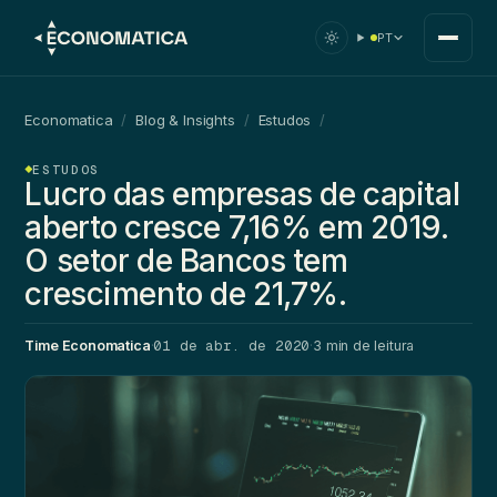
PT
Economatica
/
Blog & Insights
/
Estudos
/
ESTUDOS
Lucro das empresas de capital
aberto cresce 7,16% em 2019.
O setor de Bancos tem
crescimento de 21,7%.
01 de abr. de 2020
Time Economatica
·
·
3 min de leitura