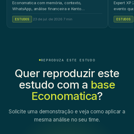
Economatica com memória, contexto,
Expert XP 2
WhatsApp, análise financeira e Kento
evento que
Workspace.
ao público 
ESTUDOS
·
23 de jul. de 2026
·
7 min
ESTUDOS
REPRODUZA ESTE ESTUDO
Quer reproduzir este
estudo com a
base
Economatica
?
Solicite uma demonstração e veja como aplicar a
mesma análise no seu time.