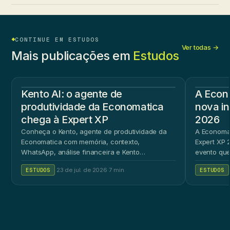
CONTINUE EM ESTUDOS
Ver todas →
Mais publicações em
Estudos
Kento AI: o agente de
A Econ
produtividade da Economatica
nova in
chega à Expert XP
2026
Conheça o Kento, agente de produtividade da
A Economat
Economatica com memória, contexto,
Expert XP 2
WhatsApp, análise financeira e Kento
evento que
Workspace.
ao público 
ESTUDOS
·
23 de jul. de 2026
·
7 min
ESTUDOS