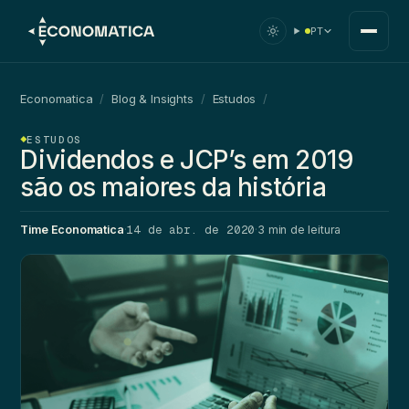
PT
Economatica
/
Blog & Insights
/
Estudos
/
ESTUDOS
Dividendos e JCP’s em 2019
são os maiores da história
14 de abr. de 2020
Time Economatica
·
·
3 min de leitura