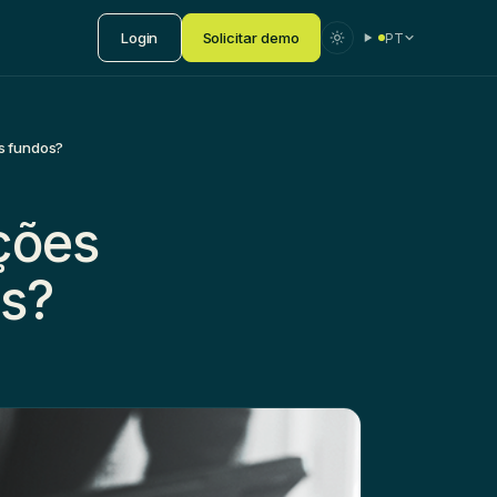
Login
Solicitar demo
PT
s fundos?
ções
os?