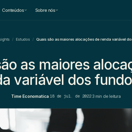
Conteúdos
Sobre nós
sights
/
Estudos
/
Quais são as maiores alocações de renda variável do
são as maiores aloca
da variável dos fund
18 de jul. de 2022
Time Economatica
·
·
3 min de leitura