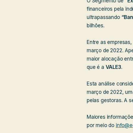
O Segmento de
“Ex
financeiros pela in
ultrapassando
“Ban
bilhões.
Entre as empresas,
março de 2022. Ape
maior alocação ent
que é a
VALE3
.
Esta análise consid
março de 2022, uma
pelas gestoras. A 
Maiores informaçõe
por meio do
info@e