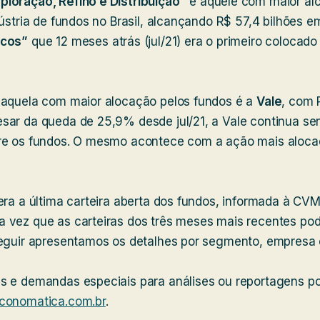
ploração, Refino e Distribuição”
é aquele com maior al
dústria de fundos no Brasil, alcançando R$ 57,4 bilhões 
cos”
que 12 meses atrás (jul/21) era o primeiro colocad
 aquela com maior alocação pelos fundos é a
Vale
, com 
sar da queda de 25,9% desde jul/21, a Vale continua s
re os fundos. O mesmo acontece com a ação mais aloca
era a última carteira aberta dos fundos, informada à CV
 vez que as carteiras dos três meses mais recentes po
seguir apresentamos os detalhes por segmento, empresa 
s e demandas especiais para análises ou reportagens po
conomatica.com.br
.