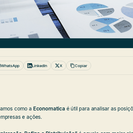
WhatsApp
LinkedIn
X
Copiar
tramos como a
Economatica
é útil para analisar as posi
empresas e ações.