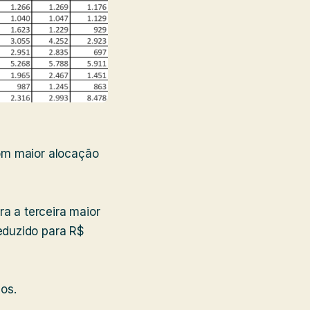
om maior alocação
era a terceira maior
eduzido para R$
dos.