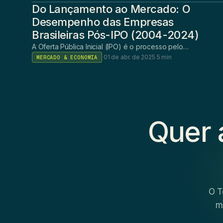
Do Lançamento ao Mercado: O
Desempenho das Empresas
Brasileiras Pós-IPO (2004-2024)
A Oferta Pública Inicial (IPO) é o processo pelo…
·
01 de abr. de 2025
·
5 min
MERCADO & ECONOMIA
Quer 
O T
m