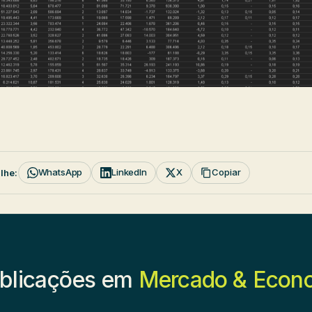
WhatsApp
LinkedIn
X
Copiar
lhe:
blicações em
Mercado & Econ