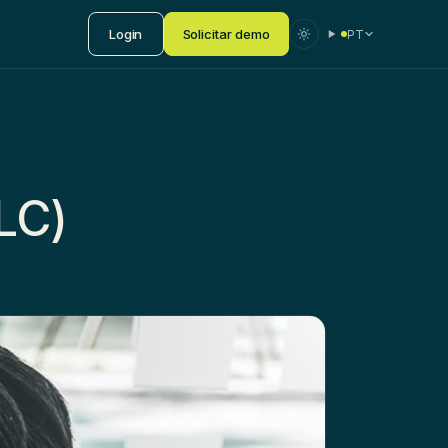
Login
Solicitar demo
PT
LC)