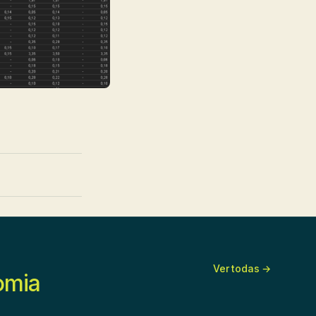
Ver todas →
omia