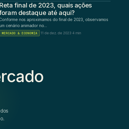
Reta final de 2023, quais ações
foram destaque até aqui?
Conforme nos aproximamos do final de 2023, observamos
um cenário animador no…
·
11 de dez. de 2023
·
4 min
MERCADO & ECONOMIA
ercado
ados
o.