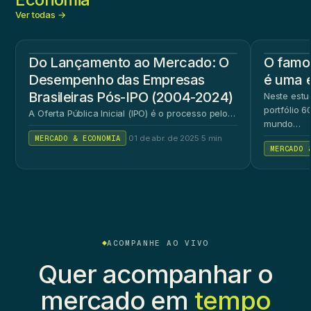
Ver todas →
Do Lançamento ao Mercado: O
O famos
Desempenho das Empresas
é uma 
Brasileiras Pós-IPO (2004-2024)
Neste estu
portfólio 
A Oferta Pública Inicial (IPO) é o processo pelo…
mundo…
MERCADO & ECONOMIA
·
01 de abr. de 2025
·
5 min
MERCADO 
ACOMPANHE AO VIVO
Quer acompanhar o
mercado em
tempo