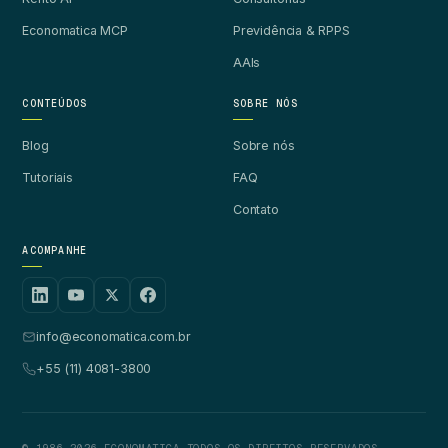
Economatica MCP
Previdência & RPPS
AAIs
CONTEÚDOS
SOBRE NÓS
Blog
Sobre nós
Tutoriais
FAQ
Contato
ACOMPANHE
info@economatica.com.br
+55 (11) 4081-3800
© 1986-2026 ECONOMATICA
·
TODOS OS DIREITOS RESERVADOS