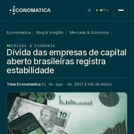
PT
Economatica
/
Blog & Insights
/
Mercado & Economia
/
MERCADO & ECONOMIA
Dívida das empresas de capital
aberto brasileiras registra
estabilidade
21 de ago. de 2017
Time Economatica
·
·
4 min de leitura