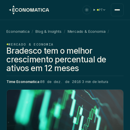
PT
Economatica
/
Blog & Insights
/
Mercado & Economia
/
MERCADO & ECONOMIA
Bradesco tem o melhor
crescimento percentual de
ativos em 12 meses
08 de dez. de 2016
Time Economatica
·
·
3 min de leitura