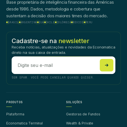
Base proprietária de inteligência financeira das Américas
desde 1986. Dados, metodologia e cobertura que
sustentam a decisão dos maiores times do mercado.
BRASIL
ARGENTINA
EUA
CHILE
COLÔMBIA
MÉXICO
PERU
Cadastre-se na
newsletter
Receba notícias, atualizações e novidades da Economatica
direto na sua caixa de entrada.
SEM SPAM. VOCÊ PODE CANCELAR QUANDO QUISER.
PRODUTOS
SOLUÇÕES
Plataforma
Gestoras de Fundos
Economatica Terminal
Wealth & Private