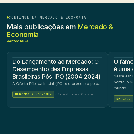
CONTINUE EM MERCADO & ECONOMIA
Mais publicações em
Mercado &
Economia
Ver todas →
Do Lançamento ao Mercado: O
O famos
Desempenho das Empresas
é uma 
Brasileiras Pós-IPO (2004-2024)
Neste estu
portfólio 
A Oferta Pública Inicial (IPO) é o processo pelo…
mundo…
MERCADO & ECONOMIA
·
01 de abr. de 2025
·
5 min
MERCADO 