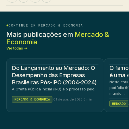
CONTINUE EM MERCADO & ECONOMIA
Mais publicações em
Mercado &
Economia
Ver todas →
Do Lançamento ao Mercado: O
O famos
Desempenho das Empresas
é uma 
Brasileiras Pós-IPO (2004-2024)
Neste estu
portfólio 
A Oferta Pública Inicial (IPO) é o processo pelo…
mundo…
MERCADO & ECONOMIA
·
01 de abr. de 2025
·
5 min
MERCADO 