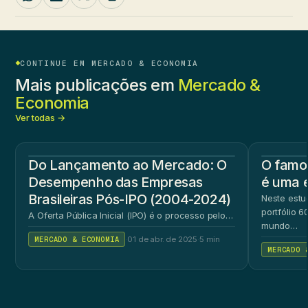
CONTINUE EM MERCADO & ECONOMIA
Mais publicações em
Mercado &
Economia
Ver todas →
Do Lançamento ao Mercado: O
O famos
Desempenho das Empresas
é uma 
Brasileiras Pós-IPO (2004-2024)
Neste estu
portfólio 
A Oferta Pública Inicial (IPO) é o processo pelo…
mundo…
MERCADO & ECONOMIA
·
01 de abr. de 2025
·
5 min
MERCADO 