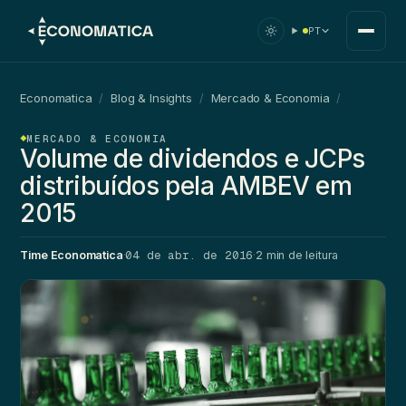
PT
Economatica
/
Blog & Insights
/
Mercado & Economia
/
MERCADO & ECONOMIA
Volume de dividendos e JCPs
distribuídos pela AMBEV em
2015
04 de abr. de 2016
Time Economatica
·
·
2 min de leitura