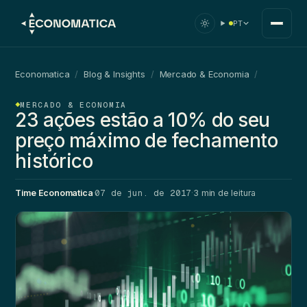
PT
Economatica
/
Blog & Insights
/
Mercado & Economia
/
MERCADO & ECONOMIA
23 ações estão a 10% do seu
preço máximo de fechamento
histórico
07 de jun. de 2017
Time Economatica
·
·
3 min de leitura