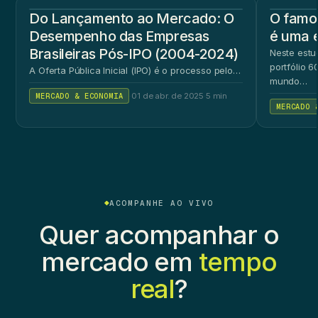
Do Lançamento ao Mercado: O
O famos
Desempenho das Empresas
é uma 
Brasileiras Pós-IPO (2004-2024)
Neste estu
portfólio 
A Oferta Pública Inicial (IPO) é o processo pelo…
mundo…
MERCADO & ECONOMIA
·
01 de abr. de 2025
·
5 min
MERCADO 
ACOMPANHE AO VIVO
Quer acompanhar o
mercado em
tempo
real
?