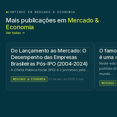
CONTINUE EM MERCADO & ECONOMIA
Mais publicações em
Mercado &
Economia
Ver todas →
Do Lançamento ao Mercado: O
O famos
Desempenho das Empresas
é uma 
Brasileiras Pós-IPO (2004-2024)
Neste estu
portfólio 
A Oferta Pública Inicial (IPO) é o processo pelo…
mundo…
MERCADO & ECONOMIA
·
01 de abr. de 2025
·
5 min
MERCADO 