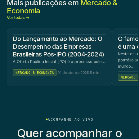
Mais publicações em
Mercado &
Economia
Ver todas →
Do Lançamento ao Mercado: O
O famos
Desempenho das Empresas
é uma 
Brasileiras Pós-IPO (2004-2024)
Neste estu
portfólio 
A Oferta Pública Inicial (IPO) é o processo pelo…
mundo…
MERCADO & ECONOMIA
·
01 de abr. de 2025
·
5 min
MERCADO 
ACOMPANHE AO VIVO
Quer acompanhar o