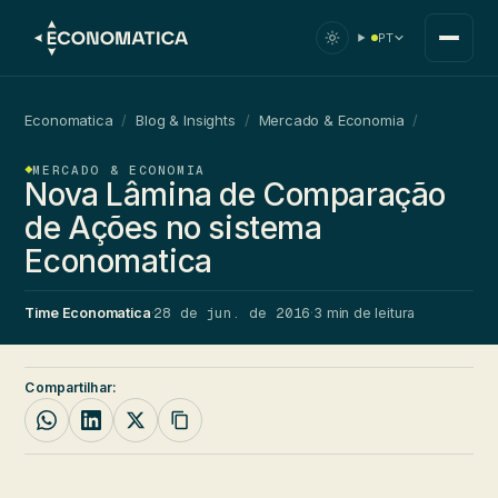
PT
Economatica
/
Blog & Insights
/
Mercado & Economia
/
MERCADO & ECONOMIA
Nova Lâmina de Comparação
de Ações no sistema
Economatica
28 de jun. de 2016
Time Economatica
·
·
3 min de leitura
Compartilhar: