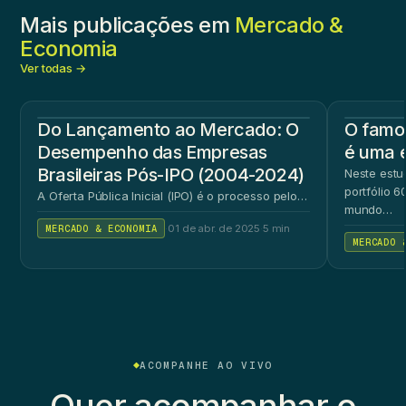
Mais publicações em
Mercado &
Economia
Ver todas →
Do Lançamento ao Mercado: O
O famos
Desempenho das Empresas
é uma 
Brasileiras Pós-IPO (2004-2024)
Neste estu
portfólio 
A Oferta Pública Inicial (IPO) é o processo pelo…
mundo…
MERCADO & ECONOMIA
·
01 de abr. de 2025
·
5 min
MERCADO 
ACOMPANHE AO VIVO
Quer acompanhar o