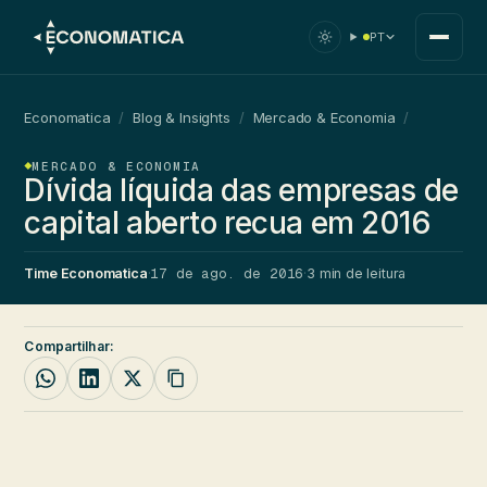
PT
Economatica
/
Blog & Insights
/
Mercado & Economia
/
MERCADO & ECONOMIA
Dívida líquida das empresas de
capital aberto recua em 2016
17 de ago. de 2016
Time Economatica
·
·
3 min de leitura
Compartilhar: