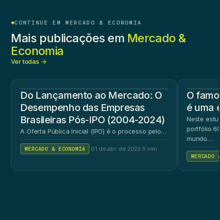
CONTINUE EM MERCADO & ECONOMIA
Mais publicações em
Mercado &
Economia
Ver todas →
Do Lançamento ao Mercado: O
O famos
Desempenho das Empresas
é uma 
Brasileiras Pós-IPO (2004-2024)
Neste estu
portfólio 
A Oferta Pública Inicial (IPO) é o processo pelo…
mundo…
MERCADO & ECONOMIA
·
01 de abr. de 2025
·
5 min
MERCADO 