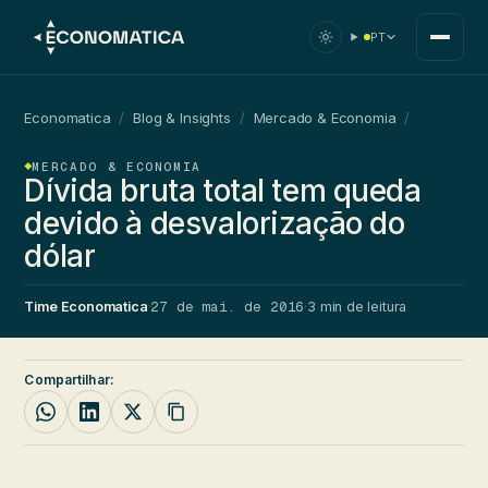
PT
Economatica
/
Blog & Insights
/
Mercado & Economia
/
MERCADO & ECONOMIA
Dívida bruta total tem queda
devido à desvalorização do
dólar
27 de mai. de 2016
Time Economatica
·
·
3 min de leitura
Compartilhar: