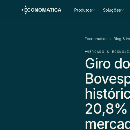
Produtos
Soluções
Economatica
/
Blog & In
MERCADO & ECONOMI
Giro do
Bovesp
históri
20,8% 
mercad