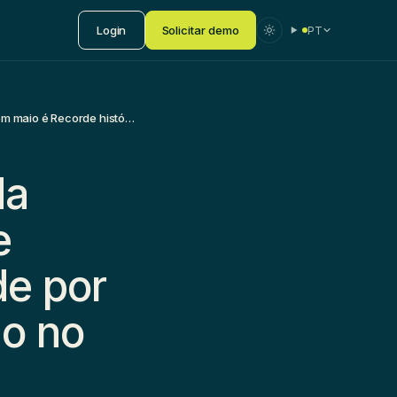
Login
Solicitar demo
PT
Giro do volume financeiro: da Bovespa em maio é Recorde histórico. Petrobras responde por 20,8% do total movimentado no mercado.
da
e
de por
o no