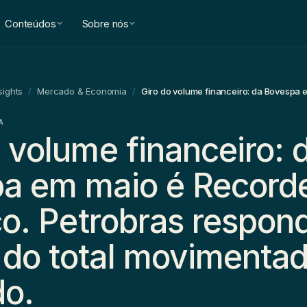
Conteúdos
Sobre nós
sights
/
Mercado & Economia
/
A
 volume financeiro: 
a em maio é Record
co. Petrobras respon
do total movimentad
o.