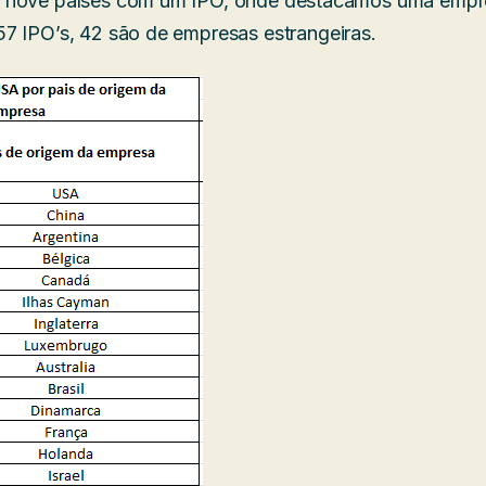
a nove países com um IPO, onde destacamos uma emp
57 IPO’s, 42 são de empresas estrangeiras.