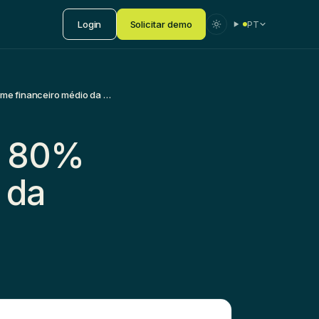
Login
Solicitar demo
PT
IPO’s: 157 nos USA é igual a 80% do volume financeiro médio da Bovespa
 a 80%
 da