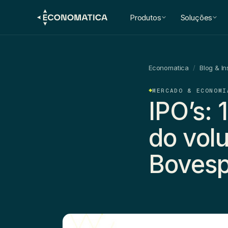
Produtos
Soluções
Economatica
/
Blog & In
MERCADO & ECONOMI
IPO’s:
do vol
Boves