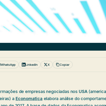
WhatsApp
LinkedIn
X
Copiar
ormações de empresas negociadas nos
USA
(america
eiras) a
Economatica
elabora análise do comportame
ano de 2017. A base de dados da Economatica aco