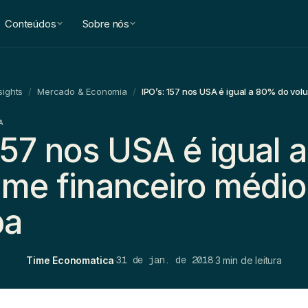
Conteúdos
Sobre nós
sights
/
Mercado & Economia
/
A
 157 nos USA é igual
ume financeiro médio
pa
31 de jan. de 2018
Time Economatica
·
·
3 min de leitura