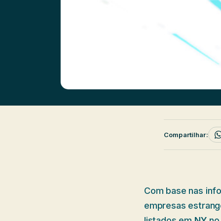
Compartilhar:
Com base nas inf
empresas estrang
listados em
NY
no 