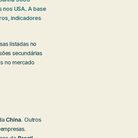
s nos USA. A base
ros, indicadores
as listadas no
sões secundárias
as no mercado
 da
China
. Outros
 empresas.