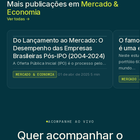
Mais publicações em
Mercado &
Economia
Ver todas →
Do Lançamento ao Mercado: O
O famos
Desempenho das Empresas
é uma 
Brasileiras Pós-IPO (2004-2024)
Neste estu
portfólio 
A Oferta Pública Inicial (IPO) é o processo pelo…
mundo…
MERCADO & ECONOMIA
·
01 de abr. de 2025
·
5 min
MERCADO 
ACOMPANHE AO VIVO
Quer acompanhar o