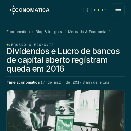
PT
Economatica
/
Blog & Insights
/
Mercado & Economia
/
MERCADO & ECONOMIA
Dividendos e Lucro de bancos
de capital aberto registram
queda em 2016
17 de mar. de 2017
Time Economatica
·
·
3 min de leitura