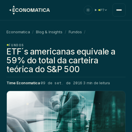
PT
Economatica
/
Blog & Insights
/
Fundos
/
FUNDOS
ETF´s americanas equivale a
59% do total da carteira
teórica do S&P 500
09 de set. de 2016
Time Economatica
·
·
3 min de leitura