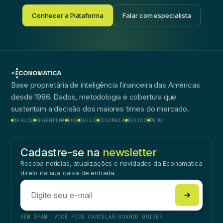
Conhecer a Plataforma
Falar com especialista
Base proprietária de inteligência financeira das Américas
desde 1986. Dados, metodologia e cobertura que
sustentam a decisão dos maiores times do mercado.
BRASIL
ARGENTINA
EUA
CHILE
COLÔMBIA
MÉXICO
PERU
Cadastre-se na
newsletter
Receba notícias, atualizações e novidades da Economatica
direto na sua caixa de entrada.
SEM SPAM. VOCÊ PODE CANCELAR QUANDO QUISER.