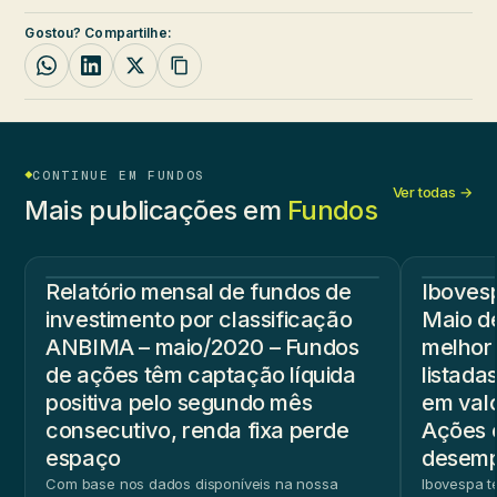
Gostou? Compartilhe:
CONTINUE EM FUNDOS
Ver todas →
Mais publicações em
Fundos
Relatório mensal de fundos de
Iboves
investimento por classificação
Maio d
ANBIMA – maio/2020 – Fundos
melhor
de ações têm captação líquida
listada
positiva pelo segundo mês
em val
consecutivo, renda fixa perde
Ações 
espaço
desem
Com base nos dados disponíveis na nossa
Ibovespa t