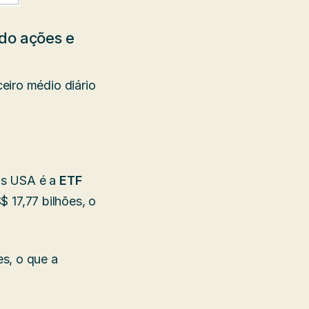
do ações e
eiro médio diário
os USA é a
ETF
 17,77 bilhões, o
s, o que a