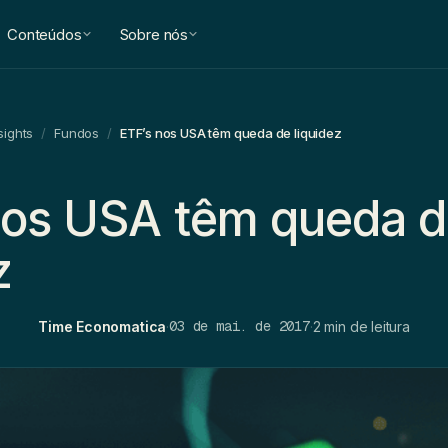
Conteúdos
Sobre nós
sights
/
Fundos
/
ETF’s nos USA têm queda de liquidez
nos USA têm queda 
z
03 de mai. de 2017
Time Economatica
·
·
2 min de leitura