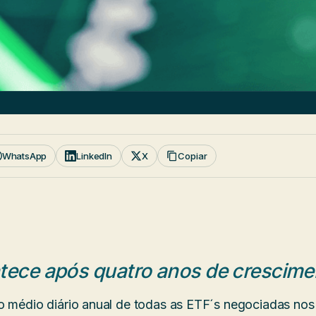
WhatsApp
LinkedIn
X
Copiar
ece após quatro anos de crescime
o médio diário anual de todas as ETF´s negociadas no