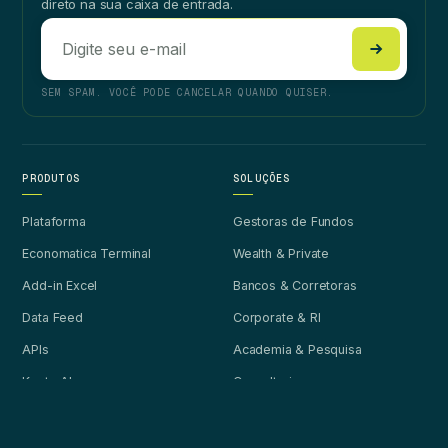
direto na sua caixa de entrada.
SEM SPAM. VOCÊ PODE CANCELAR QUANDO QUISER.
PRODUTOS
SOLUÇÕES
Plataforma
Gestoras de Fundos
Economatica Terminal
Wealth & Private
Add-in Excel
Bancos & Corretoras
Data Feed
Corporate & RI
APIs
Academia & Pesquisa
Kento AI
Consultorias
Economatica MCP
Previdência & RPPS
AAIs